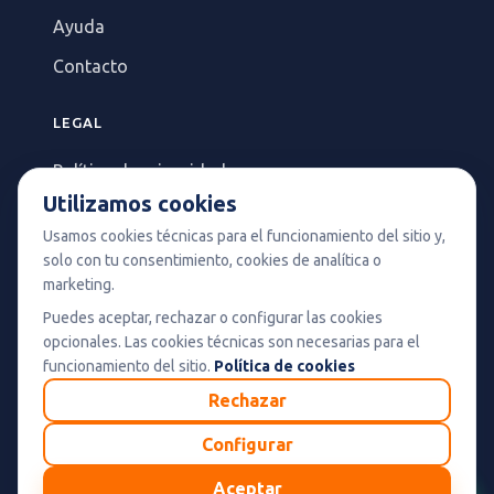
Ayuda
Contacto
LEGAL
Política de privacidad
Utilizamos cookies
Términos y Condiciones
Usamos cookies técnicas para el funcionamiento del sitio y,
Política de Cookies
Lun-Mar-Mié-Jue-Vie-Sáb 09:00–18:00
solo con tu consentimiento, cookies de analítica o
marketing.
Pólitica de Cancelación Seguros Erasmus
Puedes aceptar, rechazar o configurar las cookies
opcionales. Las cookies técnicas son necesarias para el
PAGOS SEGUROS
funcionamiento del sitio.
Política de cookies
Rechazar
Pagos protegidos con cifrado SSL y tecnología segura.
Configurar
Enviar mensaje
1
Aceptar